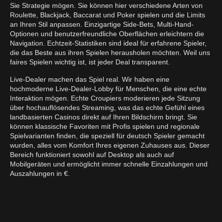
Sie Strategie mögen. Sie können hier verschiedene Arten von
Roulette, Blackjack, Baccarat und Poker spielen und die Limits
an Ihren Stil anpassen. Einzigartige Side-Bets, Multi-Hand-
Optionen und benutzerfreundliche Oberflächen erleichtern die
Navigation. Echtzeit-Statistiken sind ideal für erfahrene Spieler,
die das Beste aus ihren Spielen herausholen möchten. Weil uns
faires Spielen wichtig ist, ist jeder Deal transparent.
Live-Dealer machen das Spiel real. Wir haben eine
hochmoderne Live-Dealer-Lobby für Menschen, die eine echte
Interaktion mögen. Echte Croupiers moderieren jede Sitzung
über hochauflösendes Streaming, was das echte Gefühl eines
landbasierten Casinos direkt auf Ihren Bildschirm bringt. Sie
können klassische Favoriten mit Profis spielen und regionale
Spielvarianten finden, die speziell für deutsch Spieler gemacht
wurden, alles vom Komfort Ihres eigenen Zuhauses aus. Dieser
Bereich funktioniert sowohl auf Desktop als auch auf
Mobilgeräten und ermöglicht immer schnelle Einzahlungen und
Auszahlungen in €.