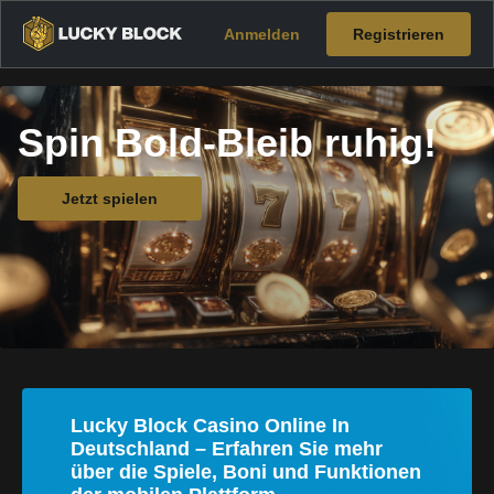
Anmelden
Registrieren
Spin Bold-Bleib ruhig!
Jetzt spielen
Lucky Block Casino Online In
Deutschland – Erfahren Sie mehr
über die Spiele, Boni und Funktionen