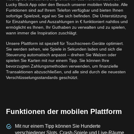
Lucky Block App oder den Besuch unserer mobilen Website. Alle
Funktionen sind auf Ihrem Telefon verfügbar und bieten Ihnen
sofortige Spielzeit, egal wo Sie sich befinden. Die Unterstützung
für Einzahlungen und Auszahlungen in € funktioniert nahtlos und
ermöglicht es Ihnen, Ihr Guthaben zu verwalten und zu spielen,
wann immer die Inspiration zuschlägt.
Unsere Plattform ist speziell für Touchscreen-Geräte optimiert.
Sie werden sehen, wie Spiele in Sekunden laden und sich die
Steuerung automatisch anpasst – drehen Sie Walzen oder
spielen Sie Karten mit nur einem Tipp. Sie können Ihre
bevorzugten Zahlungsmethoden verwenden, um finanzielle
Transaktionen abzuschließen, und alle sind durch die neuesten
Verschlüsselungsstandards geschützt.
Funktionen der mobilen Plattform
Mit nur einem Tipp können Sie Hunderte
verschiedener Slots, Crash-Spiele und Live-Räume