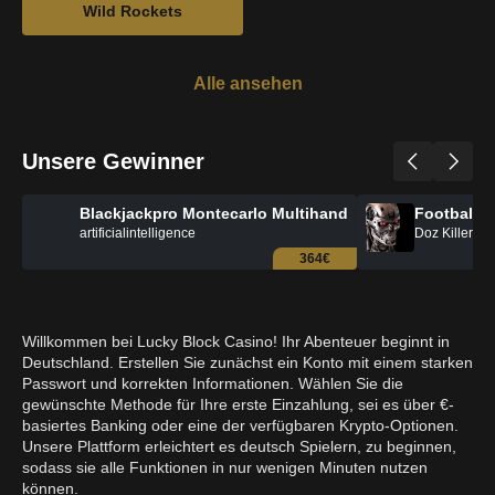
Wild Rockets
Alle ansehen
Unsere Gewinner
Blackjackpro Montecarlo Multihand
Football S
artificialintelligence
Doz Killer
364€
Willkommen bei Lucky Block Casino! Ihr Abenteuer beginnt in
Deutschland. Erstellen Sie zunächst ein Konto mit einem starken
Passwort und korrekten Informationen. Wählen Sie die
gewünschte Methode für Ihre erste Einzahlung, sei es über €-
basiertes Banking oder eine der verfügbaren Krypto-Optionen.
Unsere Plattform erleichtert es deutsch Spielern, zu beginnen,
sodass sie alle Funktionen in nur wenigen Minuten nutzen
können.