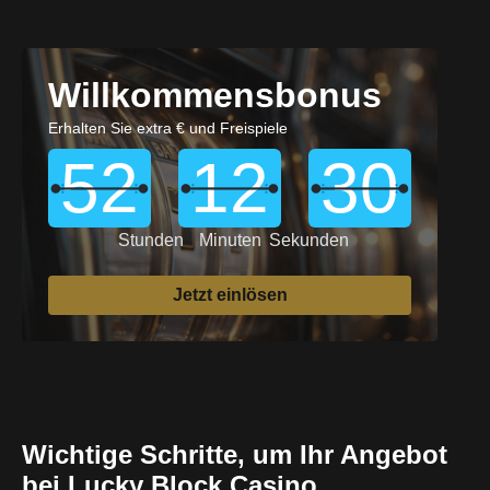
Willkommensbonus
Erhalten Sie extra € und Freispiele
52
12
29
Stunden
Minuten
Sekunden
Jetzt einlösen
Wichtige Schritte, um Ihr Angebot
bei Lucky Block Casino