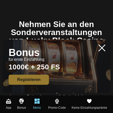
Nehmen Sie an den
Sonderveranstaltungen
von Lucky Block Casino
teil: Haben Sie eine tolle
Bonus
Zeit bei den Deutschland
für erste Einzahlung
Festivitäten!
1000€ + 250 FS
Mit der Sonderveranstaltungsreihe von Lucky Block Casino
Registrieren
können Sie die Saisonfreude optimal nutzen, indem Sie Ihre
Lieblings-Deutschland Feiertage feiern. Nehmen Sie an
exklusiven Turnieren, zeitlich begrenzten Spielen und
verbesserten Preisverlosungen teil, die den lokalen
Feierlichkeiten eine neue Note verleihen. Unsere Plattform
garantiert eine immersive Atmosphäre, in der jeder Spieler
App
Bonus
Menü
Promo-Code
Keine Einzahlungsprämie
seinen Moment finden kann, egal ob Sie progressive Jackpots