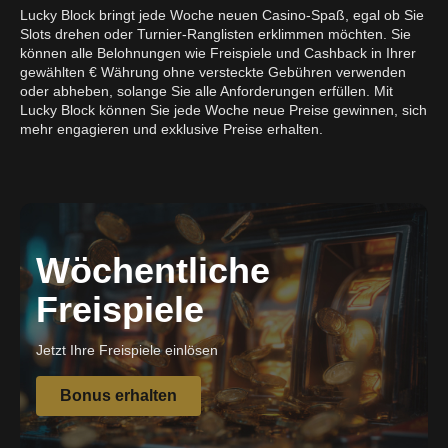
Lucky Block bringt jede Woche neuen Casino-Spaß, egal ob Sie
Slots drehen oder Turnier-Ranglisten erklimmen möchten. Sie
können alle Belohnungen wie Freispiele und Cashback in Ihrer
gewählten € Währung ohne versteckte Gebühren verwenden
oder abheben, solange Sie alle Anforderungen erfüllen. Mit
Lucky Block können Sie jede Woche neue Preise gewinnen, sich
mehr engagieren und exklusive Preise erhalten.
Wöchentliche
Freispiele
Jetzt Ihre Freispiele einlösen
Bonus erhalten