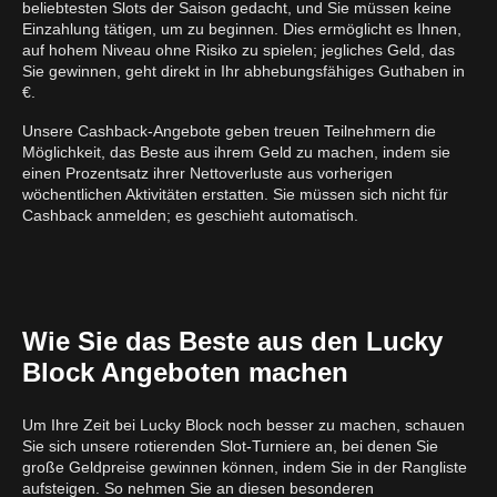
beliebtesten Slots der Saison gedacht, und Sie müssen keine
Einzahlung tätigen, um zu beginnen. Dies ermöglicht es Ihnen,
auf hohem Niveau ohne Risiko zu spielen; jegliches Geld, das
Sie gewinnen, geht direkt in Ihr abhebungsfähiges Guthaben in
€.
Unsere Cashback-Angebote geben treuen Teilnehmern die
Möglichkeit, das Beste aus ihrem Geld zu machen, indem sie
einen Prozentsatz ihrer Nettoverluste aus vorherigen
wöchentlichen Aktivitäten erstatten. Sie müssen sich nicht für
Cashback anmelden; es geschieht automatisch.
Wie Sie das Beste aus den Lucky
Block Angeboten machen
Um Ihre Zeit bei Lucky Block noch besser zu machen, schauen
Sie sich unsere rotierenden Slot-Turniere an, bei denen Sie
große Geldpreise gewinnen können, indem Sie in der Rangliste
aufsteigen. So nehmen Sie an diesen besonderen