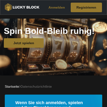
Anmelden
Registrieren
Spin Bold-Bleib ruhig!
Jetzt spielen
Startseite
Datenschutzrichtlinie
Wenn Sie sich anmelden, spielen