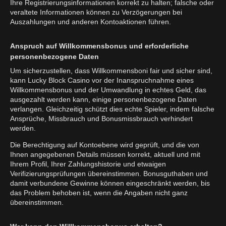
Ihre Registrierungsinformationen korrekt zu halten; falsche oder
veraltete Informationen können zu Verzögerungen bei
Auszahlungen und anderen Kontoaktionen führen.
Anspruch auf Willkommensbonus und erforderliche
personenbezogene Daten
Um sicherzustellen, dass Willkommensboni fair und sicher sind,
kann Lucky Block Casino vor der Inanspruchnahme eines
Willkommensbonus und der Umwandlung in echtes Geld, das
ausgezahlt werden kann, einige personenbezogene Daten
verlangen. Gleichzeitig schützt dies echte Spieler, indem falsche
Ansprüche, Missbrauch und Bonusmissbrauch verhindert
werden.
Die Berechtigung auf Kontoebene wird geprüft, und die von
Ihnen angegebenen Details müssen korrekt, aktuell und mit
Ihrem Profil, Ihrer Zahlungshistorie und etwaigen
Verifizierungsprüfungen übereinstimmen. Bonusguthaben und
damit verbundene Gewinne können eingeschränkt werden, bis
das Problem behoben ist, wenn die Angaben nicht ganz
übereinstimmen.