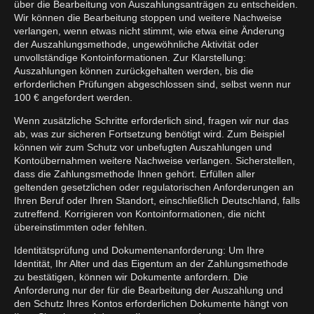
über die Bearbeitung von Auszahlungsanträgen zu entscheiden.
Wir können die Bearbeitung stoppen und weitere Nachweise
verlangen, wenn etwas nicht stimmt, wie etwa eine Änderung
der Auszahlungsmethode, ungewöhnliche Aktivität oder
unvollständige Kontoinformationen. Zur Klarstellung:
Auszahlungen können zurückgehalten werden, bis die
erforderlichen Prüfungen abgeschlossen sind, selbst wenn nur
100 € angefordert werden.
Wenn zusätzliche Schritte erforderlich sind, fragen wir nur das
ab, was zur sicheren Fortsetzung benötigt wird. Zum Beispiel
können wir zum Schutz vor unbefugten Auszahlungen und
Kontoübernahmen weitere Nachweise verlangen. Sicherstellen,
dass die Zahlungsmethode Ihnen gehört. Erfüllen aller
geltenden gesetzlichen oder regulatorischen Anforderungen an
Ihren Beruf oder Ihren Standort, einschließlich Deutschland, falls
zutreffend. Korrigieren von Kontoinformationen, die nicht
übereinstimmten oder fehlten.
Identitätsprüfung und Dokumentenanforderung: Um Ihre
Identität, Ihr Alter und das Eigentum an der Zahlungsmethode
zu bestätigen, können wir Dokumente anfordern. Die
Anforderung nur der für die Bearbeitung der Auszahlung und
den Schutz Ihres Kontos erforderlichen Dokumente hängt von