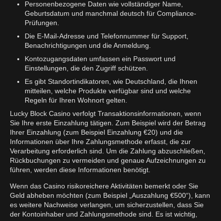
Personenbezogene Daten wie vollständiger Name,
Geburtsdatum und manchmal deutsch für Compliance-
Prüfungen.
Die E-Mail-Adresse und Telefonnummer für Support,
Benachrichtigungen und die Anmeldung.
Kontozugangsdaten umfassen ein Passwort und
Einstellungen, die den Zugriff schützen.
Es gibt Standortindikatoren, wie Deutschland, die Ihnen
mitteilen, welche Produkte verfügbar sind und welche
Regeln für Ihren Wohnort gelten.
Lucky Block Casino verfolgt Transaktionsinformationen, wenn
Sie Ihre erste Einzahlung tätigen. Zum Beispiel wird der Betrag
Ihrer Einzahlung (zum Beispiel Einzahlung €20) und die
Informationen über Ihre Zahlungsmethode erfasst, die zur
Verarbeitung erforderlich sind. Um die Zahlung abzuschließen,
Rückbuchungen zu vermeiden und genaue Aufzeichnungen zu
führen, werden diese Informationen benötigt.
Wenn das Casino risikoreichere Aktivitäten bemerkt oder Sie
Geld abheben möchten (zum Beispiel „Auszahlung €500“), kann
es weitere Nachweise verlangen, um sicherzustellen, dass Sie
der Kontoinhaber und Zahlungsmethode sind. Es ist wichtig,