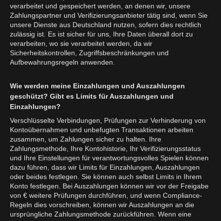
verarbeitet und gespeichert werden, an denen wir, unsere
Zahlungspartner und Verifizierungsanbieter tätig sind, wenn Sie
unsere Dienste aus Deutschland nutzen, sofern dies rechtlich
zulässig ist. Es ist sicher für uns, Ihre Daten überall dort zu
verarbeiten, wo sie verarbeitet werden, da wir
Sicherheitskontrollen, Zugriffsbeschränkungen und
Aufbewahrungsregeln anwenden.
Wie werden meine Einzahlungen und Auszahlungen
geschützt? Gibt es Limits für Auszahlungen und
Einzahlungen?
Verschlüsselte Verbindungen, Prüfungen zur Verhinderung von
Kontoübernahmen und unbefugten Transaktionen arbeiten
zusammen, um Zahlungen sicher zu halten. Ihre
Zahlungsmethode, Ihre Kontohistorie, Ihr Verifizierungsstatus
und Ihre Einstellungen für verantwortungsvolles Spielen können
dazu führen, dass wir Limits für Einzahlungen, Auszahlungen
oder beides festlegen. Sie können auch selbst Limits in Ihrem
Konto festlegen. Bei Auszahlungen können wir vor der Freigabe
von € weitere Prüfungen durchführen, und wenn Compliance-
Regeln dies vorschreiben, können wir Auszahlungen an die
ursprüngliche Zahlungsmethode zurückführen. Wenn eine