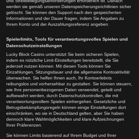
und Streitbeilegungsanforderungen erforderlich ist. Danach
werden sie gemäß unseren Datenspeicherungsrichtlinien sicher
gelöscht. Sie können den Support nach den gespeicherten
Informationen und der Dauer fragen, indem Sie Angaben zu
Ihrem Konto und der Auszahlungsreferenz angeben.
Spielerlimits, Tools für verantwortungsvolles Spielen und
Datenschutzeinstellungen
Lucky Block Casino unterstützt Sie beim sicheren Spielen,
indem es nützliche Limit-Einstellungen bereitstellt, die Sie
jederzeit nutzen können. Mit diesen Tools können Sie
Einzahlungen, Sitzungsdauer und die allgemeine Kontoaktivität
überwachen. Sie helfen Ihnen auch, Ihr Kontoerlebnis
reibungslos und vorhersehbar zu gestalten. Sie können steuern,
wie Ihre personenbezogenen Daten verwendet, geteilt und
aufbewahrt werden, durch Datenschutzkontrollen, die mit
verantwortungsvollem Spielen einhergehen. Gesetzliche und
Betrugsbekämpfungsregeln können einige Einstellungen dort
einschränken, wo sie in Deutschland gelten, aber Sie haben
dennoch klare Wahlmöglichkeiten und klare Aufzeichnungen
Ihrer Präferenzen.
Sie können Limits basierend auf Ihrem Budget und Ihrer