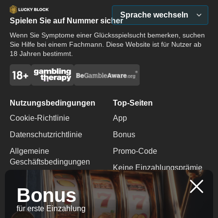
Sprache wechseln
Spielen Sie auf Nummer sicher
Wenn Sie Symptome einer Glücksspielsucht bemerken, suchen
Sie Hilfe bei einem Fachmann. Diese Website ist für Nutzer ab
18 Jahren bestimmt.
Nutzungsbedingungen
Top-Seiten
Cookie-Richtlinie
App
Datenschutzrichtlinie
Bonus
Allgemeine
Promo-Code
Geschäftsbedingungen
Keine Einzahlungsprämie
Verantwortungsvolles
Bonus
Spielen
für erste Einzahlung
Kontakte