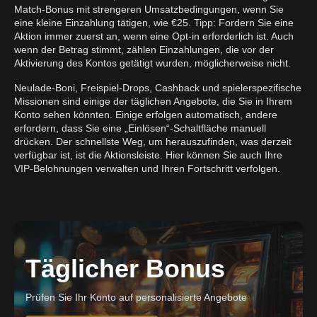
Match-Bonus mit strengeren Umsatzbedingungen, wenn Sie
eine kleine Einzahlung tätigen, wie €25. Tipp: Fordern Sie eine
Aktion immer zuerst an, wenn eine Opt-in erforderlich ist. Auch
wenn der Betrag stimmt, zählen Einzahlungen, die vor der
Aktivierung des Kontos getätigt wurden, möglicherweise nicht.
Neulade-Boni, Freispiel-Drops, Cashback und spielerspezifische
Missionen sind einige der täglichen Angebote, die Sie in Ihrem
Konto sehen könnten. Einige erfolgen automatisch, andere
erfordern, dass Sie eine „Einlösen“-Schaltfläche manuell
drücken. Der schnellste Weg, um herauszufinden, was derzeit
verfügbar ist, ist die Aktionsleiste. Hier können Sie auch Ihre
VIP-Belohnungen verwalten und Ihren Fortschritt verfolgen.
Täglicher Bonus
Prüfen Sie Ihr Konto auf personalisierte Angebote