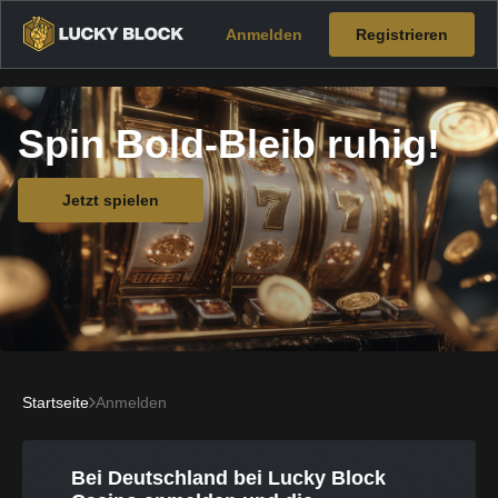
Anmelden
Registrieren
Spin Bold-Bleib ruhig!
Jetzt spielen
Startseite
Anmelden
Bei Deutschland bei Lucky Block