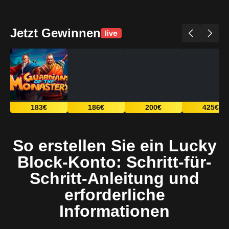
Jetzt Gewinnen
183€
186€
200€
425€
So erstellen Sie ein Lucky
Block-Konto: Schritt-für-
Schritt-Anleitung und
erforderliche
Informationen