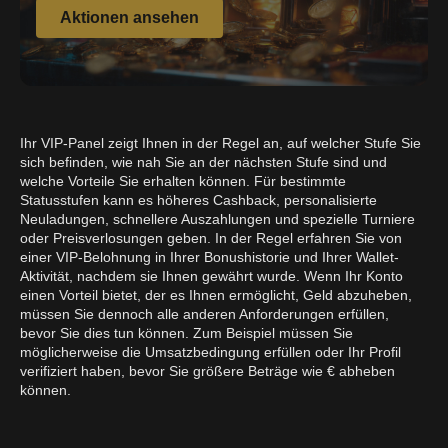
Aktionen ansehen
Ihr VIP-Panel zeigt Ihnen in der Regel an, auf welcher Stufe Sie
sich befinden, wie nah Sie an der nächsten Stufe sind und
welche Vorteile Sie erhalten können. Für bestimmte
Statusstufen kann es höheres Cashback, personalisierte
Neuladungen, schnellere Auszahlungen und spezielle Turniere
oder Preisverlosungen geben. In der Regel erfahren Sie von
einer VIP-Belohnung in Ihrer Bonushistorie und Ihrer Wallet-
Aktivität, nachdem sie Ihnen gewährt wurde. Wenn Ihr Konto
einen Vorteil bietet, der es Ihnen ermöglicht, Geld abzuheben,
müssen Sie dennoch alle anderen Anforderungen erfüllen,
bevor Sie dies tun können. Zum Beispiel müssen Sie
möglicherweise die Umsatzbedingung erfüllen oder Ihr Profil
verifiziert haben, bevor Sie größere Beträge wie € abheben
können.