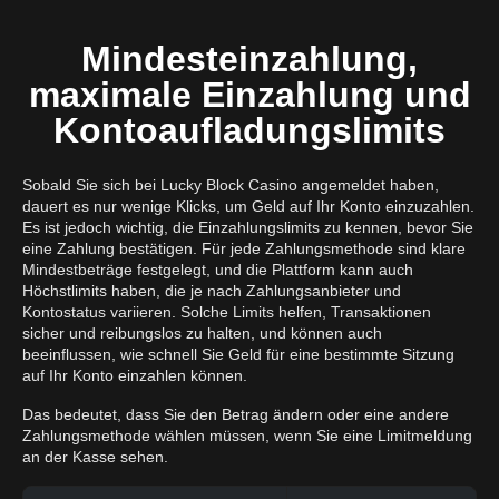
Mindesteinzahlung,
maximale Einzahlung und
Kontoaufladungslimits
Sobald Sie sich bei Lucky Block Casino angemeldet haben,
dauert es nur wenige Klicks, um Geld auf Ihr Konto einzuzahlen.
Es ist jedoch wichtig, die Einzahlungslimits zu kennen, bevor Sie
eine Zahlung bestätigen. Für jede Zahlungsmethode sind klare
Mindestbeträge festgelegt, und die Plattform kann auch
Höchstlimits haben, die je nach Zahlungsanbieter und
Kontostatus variieren. Solche Limits helfen, Transaktionen
sicher und reibungslos zu halten, und können auch
beeinflussen, wie schnell Sie Geld für eine bestimmte Sitzung
auf Ihr Konto einzahlen können.
Das bedeutet, dass Sie den Betrag ändern oder eine andere
Zahlungsmethode wählen müssen, wenn Sie eine Limitmeldung
an der Kasse sehen.