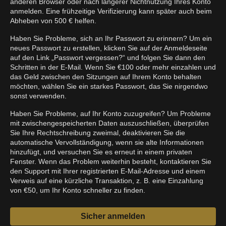
anderen Browser oder nach längerer Nichtnutzung Ihres Konto
anmelden. Eine frühzeitige Verifizierung kann später auch beim
Abheben von 500 € helfen.
Haben Sie Probleme, sich an Ihr Passwort zu erinnern? Um ein
neues Passwort zu erstellen, klicken Sie auf der Anmeldeseite
auf den Link „Passwort vergessen?“ und folgen Sie dann den
Schritten in der E-Mail. Wenn Sie €100 oder mehr einzahlen und
das Geld zwischen den Sitzungen auf Ihrem Konto behalten
möchten, wählen Sie ein starkes Passwort, das Sie nirgendwo
sonst verwenden.
Haben Sie Probleme, auf Ihr Konto zuzugreifen? Um Probleme
mit zwischengespeicherten Daten auszuschließen, überprüfen
Sie Ihre Rechtschreibung zweimal, deaktivieren Sie die
automatische Vervollständigung, wenn sie alte Informationen
hinzufügt, und versuchen Sie es erneut in einem privaten
Fenster. Wenn das Problem weiterhin besteht, kontaktieren Sie
den Support mit Ihrer registrierten E-Mail-Adresse und einem
Verweis auf eine kürzliche Transaktion, z. B. eine Einzahlung
von €50, um Ihr Konto schneller zu finden.
Sicher anmelden