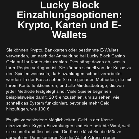
Lucky Block
Einzahlungsoptionen:
Krypto, Karten und E-
Wallets
Sie können Krypto, Bankkarten oder bestimmte E-Wallets
verwenden, um nach der Anmeldung bei Lucky Block Casino
Geld auf Ihr Konto einzuzahlen. Dies hängt davon ab, was in
Ihrer Region verfügbar ist. Sie können schnell von der Kasse zu
den Spielen wechseln, da Einzahlungen schnell verarbeitet
werden. In der Kasse sehen Sie die genauen Methoden, die mit
Ihrem Konto funktionieren, und alle Mindestbeträge, die von
jeder Methode festgelegt sind. Viele Spieler beginnen
beispielsweise damit, 20 € einzuzahlen, um zu sehen, wie
schnell das System funktioniert, bevor sie mehr Geld
hinzufügen, wie 100 €.
Es gibt verschiedene Möglichkeiten, Geld in der Kasse
einzuzahlen. Krypto-Einzahlungen sind eine beliebte Wahl, weil
sie schnell und flexibel sind. Die Kasse lässt Sie die Münze
auswählen. Dann kopieren Sie die Wallet-Adresse (oder