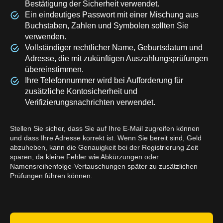
Bestätigung der Sicherheit verwendet.
Ein eindeutiges Passwort mit einer Mischung aus
Buchstaben, Zahlen und Symbolen sollten Sie
verwenden.
Vollständiger rechtlicher Name, Geburtsdatum und
Adresse, die mit zukünftigen Auszahlungsprüfungen
übereinstimmen.
Ihre Telefonnummer wird bei Aufforderung für
zusätzliche Kontosicherheit und
Verifizierungsnachrichten verwendet.
Stellen Sie sicher, dass Sie auf Ihre E-Mail zugreifen können
und dass Ihre Adresse korrekt ist. Wenn Sie bereit sind, Geld
abzuheben, kann die Genauigkeit bei der Registrierung Zeit
sparen, da kleine Fehler wie Abkürzungen oder
Namensreihenfolge-Vertauschungen später zu zusätzlichen
Prüfungen führen können.