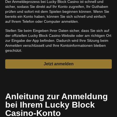
Der Anmeldeprozess bei Lucky Block Casino ist schnell und
sicher, sodass Sie direkt auf Ihr Konto zugreifen, Ihr Guthaben
prüfen und sofort mit dem Spielen beginnen können. Wenn Sie
bereits ein Konto haben, können Sie sich schnell und einfach
auf Ihrem Telefon oder Computer anmelden.
Stellen Sie beim Eingeben Ihrer Daten sicher, dass Sie sich auf
der offiziellen Lucky Block Casino-Website oder am richtigen Ort
zur Eingabe der App befinden. Dadurch wird Ihre Sitzung beim
Anmelden verschlüsselt und Ihre Kontoinformationen bleiben
geschützt.
Jetzt anmelden
Anleitung zur Anmeldung
bei Ihrem Lucky Block
Casino-Konto