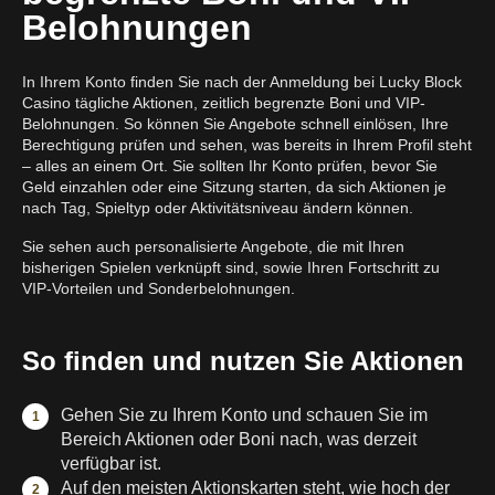
Belohnungen
In Ihrem Konto finden Sie nach der Anmeldung bei Lucky Block
Casino tägliche Aktionen, zeitlich begrenzte Boni und VIP-
Belohnungen. So können Sie Angebote schnell einlösen, Ihre
Berechtigung prüfen und sehen, was bereits in Ihrem Profil steht
– alles an einem Ort. Sie sollten Ihr Konto prüfen, bevor Sie
Geld einzahlen oder eine Sitzung starten, da sich Aktionen je
nach Tag, Spieltyp oder Aktivitätsniveau ändern können.
Sie sehen auch personalisierte Angebote, die mit Ihren
bisherigen Spielen verknüpft sind, sowie Ihren Fortschritt zu
VIP-Vorteilen und Sonderbelohnungen.
So finden und nutzen Sie Aktionen
Gehen Sie zu Ihrem Konto und schauen Sie im
Bereich Aktionen oder Boni nach, was derzeit
verfügbar ist.
Auf den meisten Aktionskarten steht, wie hoch der